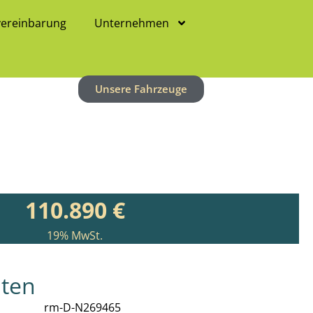
vereinbarung
Unternehmen
Unsere Fahrzeuge
110.890 €
19% MwSt.
aten
rm-D-N269465